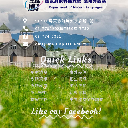
91201 屏東縣內埔鄉學府路1號
08-7703202轉7759或 7752
08-774-0361
dml@mail.npust.edu.tw
Quick Links
最新消息
應外夥伴
系所資訊
招生資訊
系所成員
網站導覽
課程規劃
活動剪輯
檔案下載
畢業校友問卷調查
Like our Facebook!