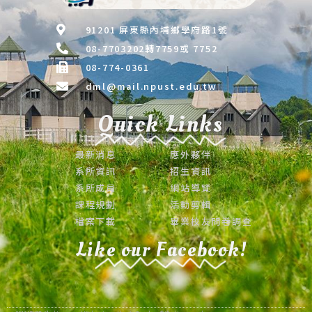
91201 屏東縣內埔鄉學府路1號
08-7703202轉7759或 7752
08-774-0361
dml@mail.npust.edu.tw
Quick Links
最新消息
應外夥伴
系所資訊
招生資訊
系所成員
網站導覽
課程規劃
活動剪輯
檔案下載
畢業校友問卷調查
Like our Facebook!