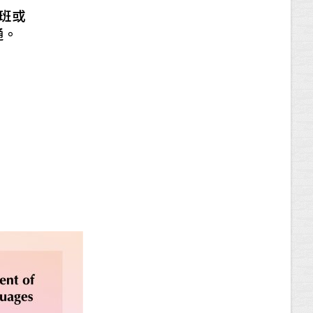
班或
通。