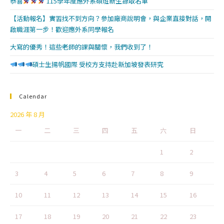
恭喜
115學年度應外系碩班新生錄取名單
【活動報名】實習找不到方向？參加廠商說明會，與企業直接對話，開
啟職涯第一步！歡迎應外系同學報名
大寫的優秀！這些老師的課與關懷，我們收到了！
碩士生揚帆國際 受校方支持赴新加坡發表研究
Calendar
2026 年 8 月
一
二
三
四
五
六
日
1
2
3
4
5
6
7
8
9
10
11
12
13
14
15
16
17
18
19
20
21
22
23