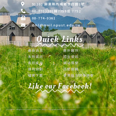
91201 屏東縣內埔鄉學府路1號
08-7703202轉7759或 7752
08-774-0361
dml@mail.npust.edu.tw
Quick Links
最新消息
應外夥伴
系所資訊
招生資訊
系所成員
網站導覽
課程規劃
活動剪輯
檔案下載
畢業校友問卷調查
Like our Facebook!
2019 NPUST . All rights reserved. Webmaster : andylee.tw@gmail.com © All rights reserved