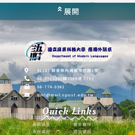
展開
91201 屏東縣內埔鄉學府路1號
08-7703202轉7759或 7752
08-774-0361
dml@mail.npust.edu.tw
Quick Links
最新消息
應外夥伴
系所資訊
招生資訊