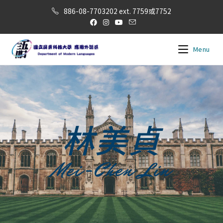
886-08-7703202 ext. 7759或7752
Menu
林美貞
Mei-Chen Lin