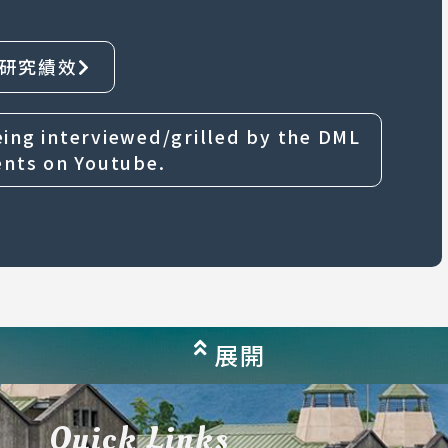
研究績效
 interviewed/grilled by the DML
ents on Youtube.
展開
Quick Links