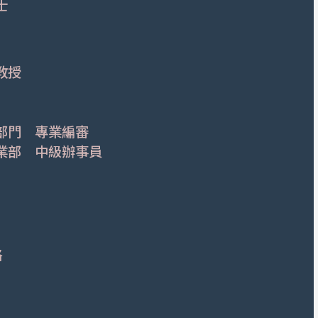
士
教授
部門 專業編審
業部 中級辦事員
格