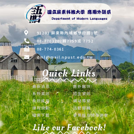
91201 屏東縣內埔鄉學府路1號
08-7703202轉7759或 7752
08-774-0361
dml@mail.npust.edu.tw
Quick Links
最新消息
應外夥伴
系所資訊
招生資訊
系所成員
網站導覽
課程規劃
活動剪輯
檔案下載
畢業校友問卷調查
Like our Facebook!