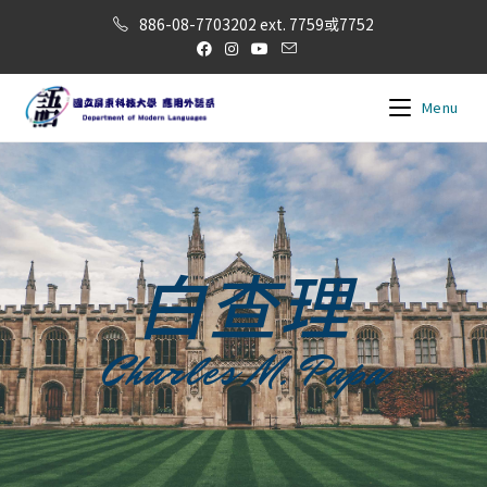
886-08-7703202 ext. 7759或7752
Menu
白查理
Charles M. Papa