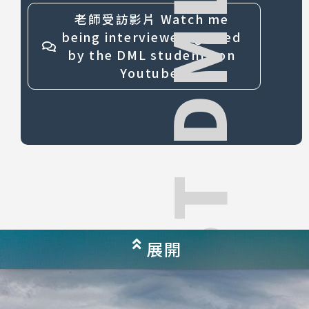
NPUST DML
老師受訪影片 Watch me
being interviewed/grilled
by the DML students on
Youtube.
展開