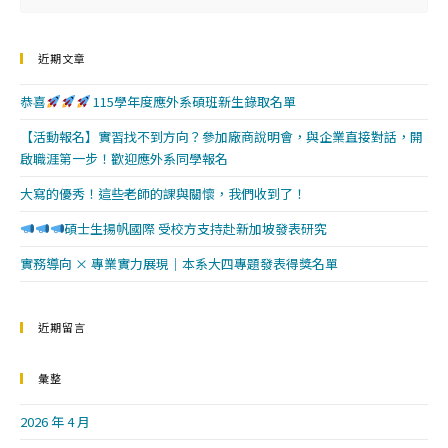
近期文章
恭喜
115學年度應外系碩班新生錄取名單
【活動報名】實習找不到方向？參加廠商說明會，與企業直接對話，開
啟職涯第一步！歡迎應外系同學報名
大寫的優秀！這些老師的課與關懷，我們收到了！
碩士生揚帆國際 受校方支持赴新加坡發表研究
實務導向 × 專業實力展現｜本系大四專題發表得獎名單
近期留言
彙整
2026 年 4 月