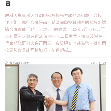
會
屏科大與臺科大分別經兩校校務會議通過組成「合校工
作小組」進行合併研商。希望同屬技職體系的兩校能透
過合併達成「1加1大於2」的效果。108年7月17日起至
18日臺科大將有近30位的一、二級主管、校友及學生
代表蒞臨屏科大進行兩天一夜雙邊交流共識營，找出兩
校更契合且能互相加乘，創造超越...
留言功能已關閉
2019-07-29