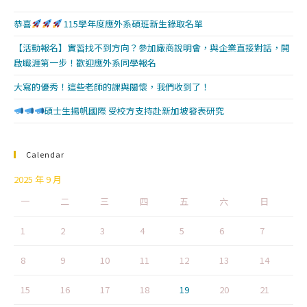
恭喜
115學年度應外系碩班新生錄取名單
【活動報名】實習找不到方向？參加廠商說明會，與企業直接對話，開
啟職涯第一步！歡迎應外系同學報名
大寫的優秀！這些老師的課與關懷，我們收到了！
碩士生揚帆國際 受校方支持赴新加坡發表研究
Calendar
2025 年 9 月
一
二
三
四
五
六
日
1
2
3
4
5
6
7
8
9
10
11
12
13
14
15
16
17
18
19
20
21