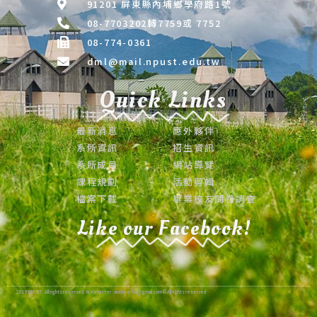
91201 屏東縣內埔鄉學府路1號
08-7703202轉7759或 7752
08-774-0361
dml@mail.npust.edu.tw
Quick Links
最新消息
應外夥伴
系所資訊
招生資訊
系所成員
網站導覽
課程規劃
活動剪輯
檔案下載
畢業校友問卷調查
Like our Facebook!
2019 NPUST . All rights reserved. Webmaster : andylee.tw@gmail.com © All rights reserved