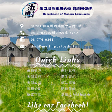
91201 屏東縣內埔鄉學府路1號
08-7703202轉7759或 7752
08-774-0361
dml@mail.npust.edu.tw
Quick Links
最新消息
應外夥伴
系所資訊
招生資訊
系所成員
網站導覽
課程規劃
活動剪輯
檔案下載
畢業校友問卷調查
Like our Facebook!