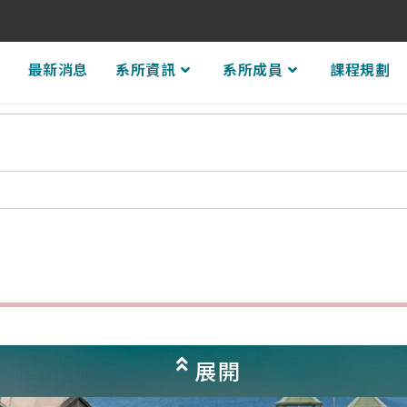
頁
最新消息
系所資訊
系所成員
課程規劃
展開