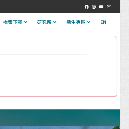
檔案下載
研究所
新生專區
EN