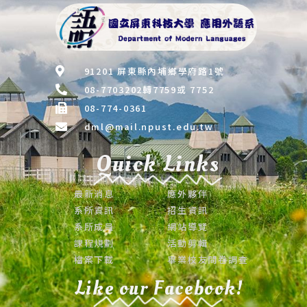
91201 屏東縣內埔鄉學府路1號
08-7703202轉7759或 7752
08-774-0361
dml@mail.npust.edu.tw
Quick Links
最新消息
應外夥伴
系所資訊
招生資訊
系所成員
網站導覽
課程規劃
活動剪輯
檔案下載
畢業校友問卷調查
Like our Facebook!