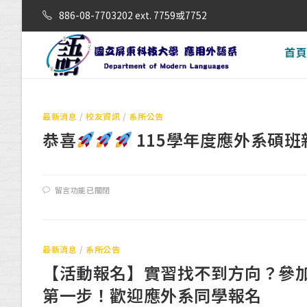
886-08-7703202 ext. 7759或7752
首
最新消息
/
校友資訊
/
系所公告
恭喜
115學年度應外系碩
留言功能已關閉
最新消息
/
系所公告
【活動報名】實習找不到方向？參
第一步！歡迎應外系同學報名