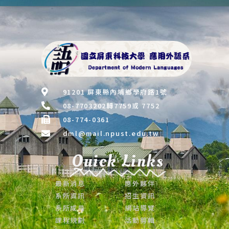
91201 屏東縣內埔鄉學府路1號
08-7703202轉7759或 7752
08-774-0361
dml@mail.npust.edu.tw
Quick Links
最新消息
應外夥伴
系所資訊
招生資訊
系所成員
網站導覽
課程規劃
活動剪輯